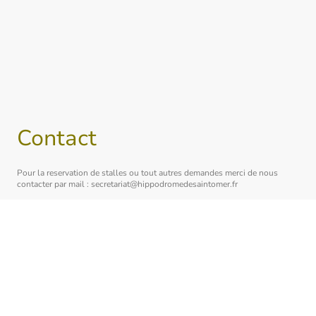
Contact
Pour la reservation de stalles ou tout autres demandes merci de nous
contacter par mail : secretariat@hippodromedesaintomer.fr
Infos pratiques
Venant de Lille par autoroute A25:
Suivre la direction de DUNKERQUE.
Prendre la sortie N°11 (HAZEBROUCK – SAINT-OMER par RN42)
Prendre la voie rapide de contournement de SAINT-OMER RN42
jusqu’à la sortie SAINT-OMER – ABBEVILLE – BERCK – LE